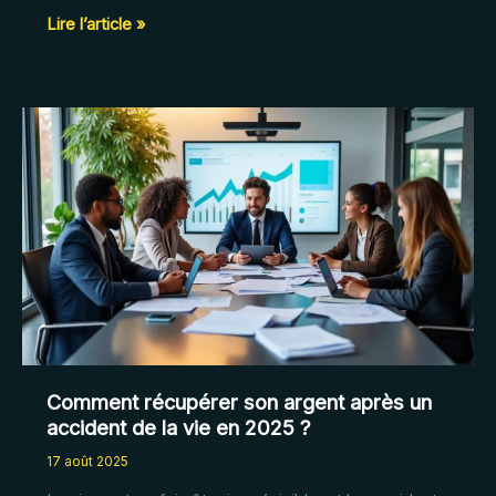
Avis
Lire l’article »
sur
l’assurance
pour
chien
:
que
choisir
en
2025
?
Comment récupérer son argent après un
accident de la vie en 2025 ?
17 août 2025