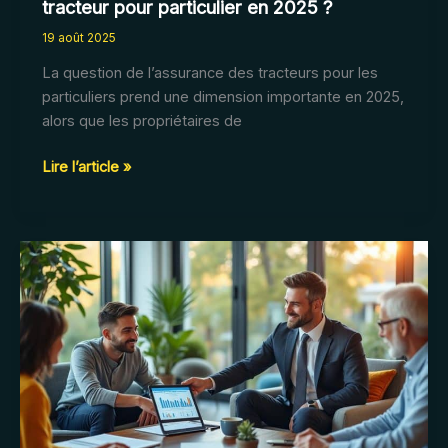
tracteur pour particulier en 2025 ?
19 août 2025
La question de l’assurance des tracteurs pour les
particuliers prend une dimension importante en 2025,
alors que les propriétaires de
Quel
Lire l’article »
est
le
tarif
moyen
d’une
assurance
tracteur
pour
particulier
en
2025