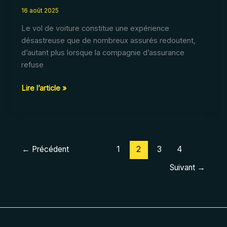
16 août 2025
Le vol de voiture constitue une expérience
désastreuse que de nombreux assurés redoutent,
d’autant plus lorsque la compagnie d’assurance
refuse
Vol
Lire l’article »
de
voiture
:
que
faire
←
Précédent
1
2
3
4
si
Suivant
→
l’assurance
refuse
de
rembourser
?