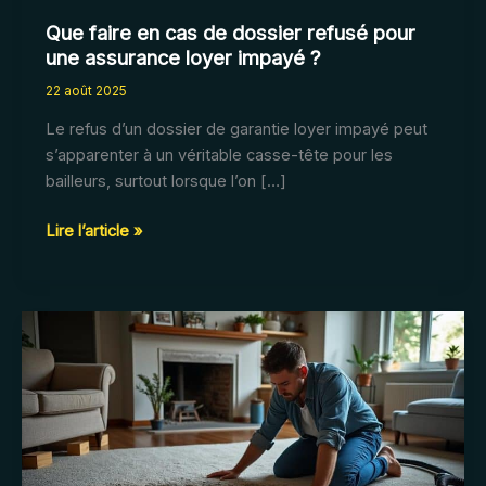
Que faire en cas de dossier refusé pour
une assurance loyer impayé ?
22 août 2025
Le refus d’un dossier de garantie loyer impayé peut
s’apparenter à un véritable casse-tête pour les
bailleurs, surtout lorsque l’on […]
Que
Lire l’article »
faire
en
cas
de
dossier
refusé
pour
une
assurance