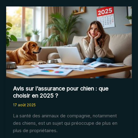
assurance
vol
vélo
en
2025
:
les
critères
à
considérer
Avis sur l’assurance pour chien : que
choisir en 2025 ?
17 août 2025
La santé des animaux de compagnie, notamment
des chiens, est un sujet qui préoccupe de plus en
plus de propriétaires.