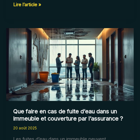
Pourquoi
Lire l’article »
mon
assurance
refuse
de
me
remettre
mon
relevé
d’information
?
Que faire en cas de fuite d’eau dans un
immeuble et couverture par l’assurance ?
20 août 2025
Les fuites d’eau dans un immeuble peuvent