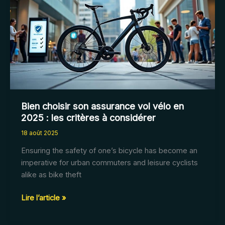
appareil
auditif
?
Bien choisir son assurance vol vélo en
2025 : les critères à considérer
18 août 2025
Ensuring the safety of one’s bicycle has become an
imperative for urban commuters and leisure cyclists
alike as bike theft
Bien
Lire l’article »
choisir
son