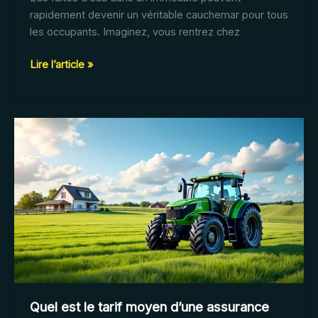
rapidement devenir un véritable cauchemar pour tous
les occupants. Imaginez, vous rentrez chez
Que
Lire l’article »
faire
en
cas
de
fuite
d’eau
dans
un
immeuble
et
couverture
par
l’assurance
?
Quel est le tarif moyen d’une assurance