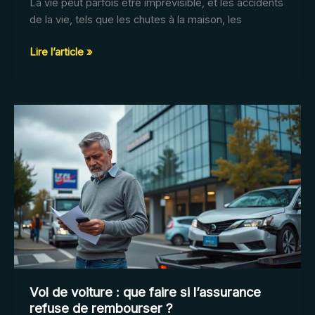
La vie peut parfois être imprévisible, et les accidents
de la vie, tels que les chutes à la maison, les
Comment
Lire l’article »
récupérer
son
argent
après
un
accident
de
la
vie
en
2025
?
Vol de voiture : que faire si l’assurance
refuse de rembourser ?