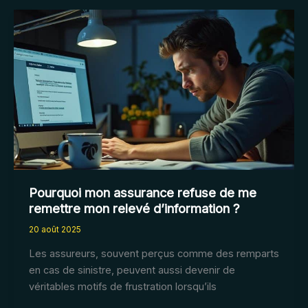
assurance
rapatriement
de
corps
est
essentiel
en
2025
?
Pourquoi mon assurance refuse de me
remettre mon relevé d’information ?
20 août 2025
Les assureurs, souvent perçus comme des remparts
en cas de sinistre, peuvent aussi devenir de
véritables motifs de frustration lorsqu’ils