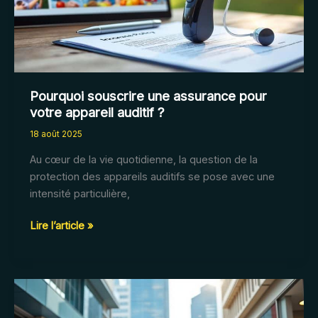
votre
assurance
vie
?
Pourquoi souscrire une assurance pour
votre appareil auditif ?
18 août 2025
Au cœur de la vie quotidienne, la question de la
protection des appareils auditifs se pose avec une
intensité particulière,
Pourquoi
Lire l’article »
souscrire
une
assurance
pour
votre