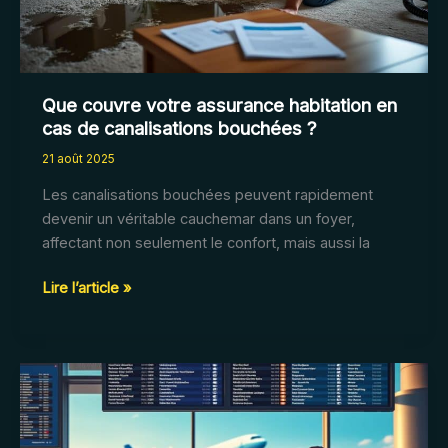
loyer
impayé
?
Que couvre votre assurance habitation en
cas de canalisations bouchées ?
21 août 2025
Les canalisations bouchées peuvent rapidement
devenir un véritable cauchemar dans un foyer,
affectant non seulement le confort, mais aussi la
Que
Lire l’article »
couvre
votre
assurance
habitation
en
cas