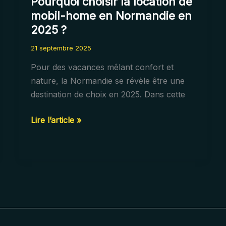
Pourquoi choisir la location de
mobil-home en Normandie en
2025 ?
21 septembre 2025
Pour des vacances mêlant confort et
nature, la Normandie se révèle être une
destination de choix en 2025. Dans cette
Pourquoi
Lire l’article »
choisir
la
location
de
mobil-
home
en