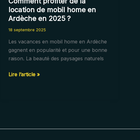
Comment profiter de la
location de mobil home en
Ardèche en 2025 ?
18 septembre 2025
Les vacances en mobil home en Ardèche
gagnent en popularité et pour une bonne
raison. La beauté des paysages naturels
Comment
Lire l’article »
profiter
de
la
location
de
mobil
home