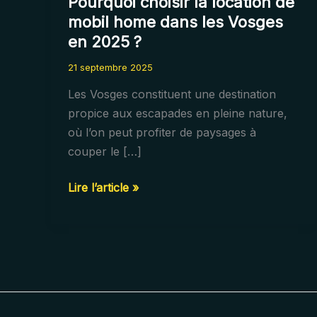
Pourquoi choisir la location de
mobil home dans les Vosges
en 2025 ?
21 septembre 2025
Les Vosges constituent une destination
propice aux escapades en pleine nature,
où l’on peut profiter de paysages à
couper le […]
Pourquoi
Lire l’article »
choisir
la
location
de
mobil
home