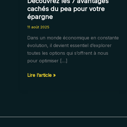
Découvrez les 7 avantages
cachés du pea pour votre
épargne
11 août 2025
Dans un monde économique en constante
évolution, il devient essentiel d’explorer
toutes les options qui s’offrent à nous
pour optimiser […]
Découvrez
Lire l’article »
les
7
avantages
cachés
du
pea