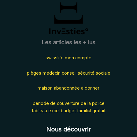
comment
les
éviter
en
2025
?
Les articles les + lus
swisslife mon compte
pièges médecin conseil sécurité sociale
maison abandonnée à donner
période de couverture de la police
tableau excel budget familial gratuit
Nous découvrir