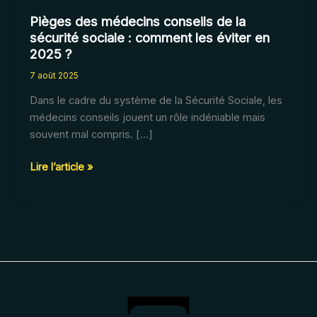
Pièges des médecins conseils de la
sécurité sociale : comment les éviter en
2025 ?
7 août 2025
Dans le cadre du système de la Sécurité Sociale, les
médecins conseils jouent un rôle indéniable mais
souvent mal compris. […]
Pièges
Lire l’article »
des
médecins
conseils
de
la
sécurité
sociale
: