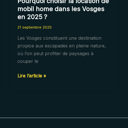
Pourquoi choisir la location de
mobil home dans les Vosges
en 2025 ?
21 septembre 2025
Les Vosges constituent une destination
propice aux escapades en pleine nature,
où l’on peut profiter de paysages à
couper le
Pourquoi
Lire l’article »
choisir
la
location
de
mobil
home