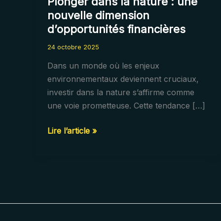
Plonger dans la nature : une
nouvelle dimension
d’opportunités financières
24 octobre 2025
Dans un monde où les enjeux
environnementaux deviennent cruciaux,
investir dans la nature s’affirme comme
une voie prometteuse. Cette tendance […]
Plonger
Lire l’article »
dans
la
nature
:
une
nouvelle