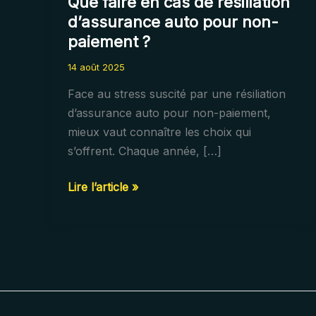
Que faire en cas de résiliation
d’assurance auto pour non-
paiement ?
14 août 2025
Face au stress suscité par une résiliation
d’assurance auto pour non-paiement,
mieux vaut connaître les choix qui
s’offrent. Chaque année, […]
Que
Lire l’article »
faire
en
cas
de
résiliation
d’assurance