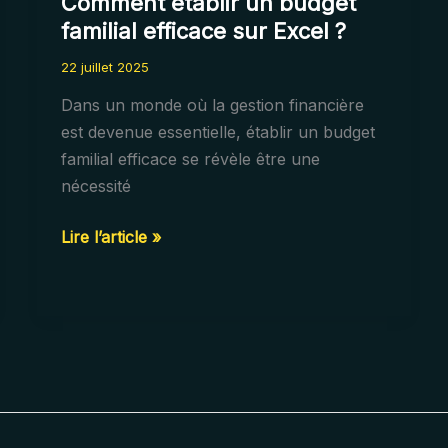
Comment établir un budget
familial efficace sur Excel ?
22 juillet 2025
Dans un monde où la gestion financière
est devenue essentielle, établir un budget
familial efficace se révèle être une
nécessité
Comment
Lire l’article »
établir
un
budget
familial
efficace
sur
Excel