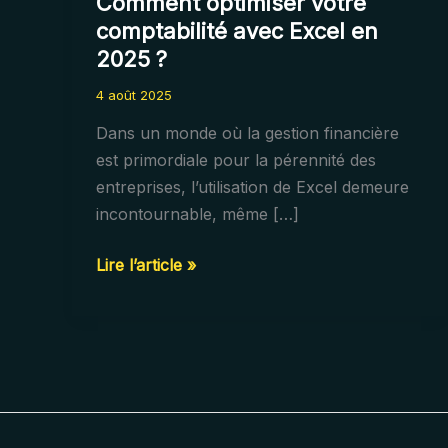
Comment optimiser votre
comptabilité avec Excel en
2025 ?
4 août 2025
Dans un monde où la gestion financière
est primordiale pour la pérennité des
entreprises, l’utilisation de Excel demeure
incontournable, même […]
Comment
Lire l’article »
optimiser
votre
comptabilité
avec
Excel
en