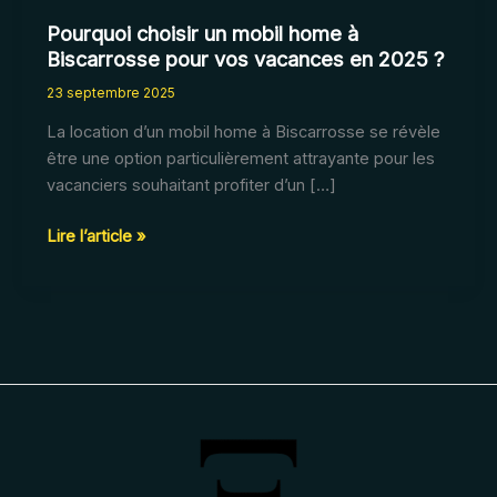
Pourquoi choisir un mobil home à
Biscarrosse pour vos vacances en 2025 ?
23 septembre 2025
La location d’un mobil home à Biscarrosse se révèle
être une option particulièrement attrayante pour les
vacanciers souhaitant profiter d’un […]
Pourquoi
Lire l’article »
choisir
un
mobil
home
à
Biscarrosse
pour
vos
vacances