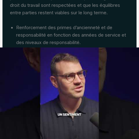
droit du travail sont respectées et que les équilibres
entre parties restent viables sur le long terme.
Renforcement des primes d’ancienneté et de
responsabilité en fonction des années de service et
des niveaux de responsabilité.
Intégration d’un barème adapté à la hausse du SMIC
et à l’inflation, avec des mécanismes de
revalorisation réguliers.
Élargissement des critères d’évaluation des postes
pour refléter les évolutions des métiers du secteur et
les compétences numériques émergentes.
Transparence accrue des règles et des progression
salariales, soutenue par des outils numériques
dédiés à la paie et à la gestion des carrières.
Maintien d’un équilibre entre attractivité des métiers
et contraintes budgétaires des établissements.