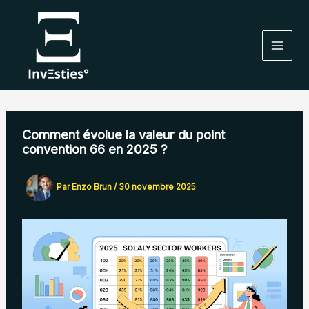
Aller
au
contenu
Comment évolue la valeur du point
convention 66 en 2025 ?
Par
Enzo Brun
/
30 novembre 2025