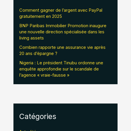
Comment gagner de l’argent avec PayPal
gratuitement en 2025
BNP Paribas Immobilier Promotion inaugure
une nouvelle direction spécialisée dans les
living assets
Combien rapporte une assurance vie après
20 ans d’épargne ?
Nigeria : Le président Tinubu ordonne une
enquête approfondie sur le scandale de
l’agence « vraie-fausse »
Catégories