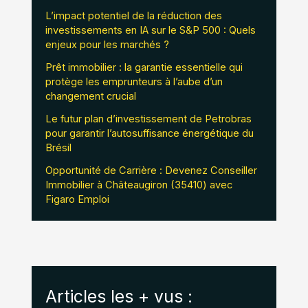
L’impact potentiel de la réduction des
investissements en IA sur le S&P 500 : Quels
enjeux pour les marchés ?
Prêt immobilier : la garantie essentielle qui
protège les emprunteurs à l’aube d’un
changement crucial
Le futur plan d’investissement de Petrobras
pour garantir l’autosuffisance énergétique du
Brésil
Opportunité de Carrière : Devenez Conseiller
Immobilier à Châteaugiron (35410) avec
Figaro Emploi
Articles les + vus :