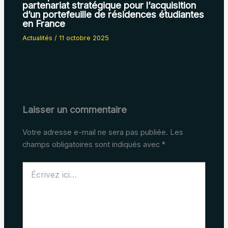
partenariat stratégique pour l’acquisition
d’un portefeuille de résidences étudiantes
en France
Actualités
/
11 octobre 2025
Laisser un commentaire
Votre adresse e-mail ne sera pas publiée.
Les
champs obligatoires sont indiqués avec
*
Écrivez
ici…