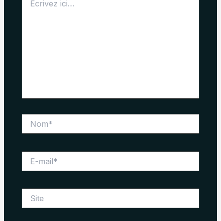
ici…
Nom*
E-
mail*
Site