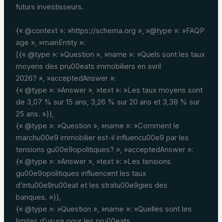
futurs investisseurs.
{« @context »: »https://schema.org », »@type »: »FAQP
age », »mainEntity »:
[{« @type »: »Question », »name »: »Quels sont les taux
moyens des pru00eats immobiliers en avril
2026? », »acceptedAnswer »:
{« @type »: »Answer », »text »: »Les taux moyens sont
de 3,07 % sur 15 ans, 3,26 % sur 20 ans et 3,38 % sur
25 ans. »}},
{« @type »: »Question », »name »: »Comment le
marchu00e9 immobilier est-il influencu00e9 par les
tensions gu00e9opolitiques? », »acceptedAnswer »:
{« @type »: »Answer », »text »: »Les tensions
gu00e9opolitiques influencent les taux
d’intu00e9ru00eat et les stratu00e9gies des
banques. »}},
{« @type »: »Question », »name »: »Quelles sont les
limites d’usure pour les pru00eats