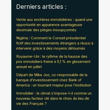
Derniers articles :
Vente aux enchères immobilières : quand une
opportunité en apparence avantageuse
dissimule des pièges insoupçonnés
Nigéria : Comment le Conseil présidentiel
fictif des investissements étrangers a réussi à
intervenir grâce à des moyens détournés
Royaume-Uni : le rythme de la hausse des
prix immobiliers freine à 0,1 % en glissement
annuel en juillet
Départ de Mike Joo, co-responsable de la
banque d’investissement chez Bank of
America : un tournant majeur pour l’institution
Immobilier : le climat s’impose-t-il comme un
nouveau facteur clé dans le choix du lieu de
vie des Français ?