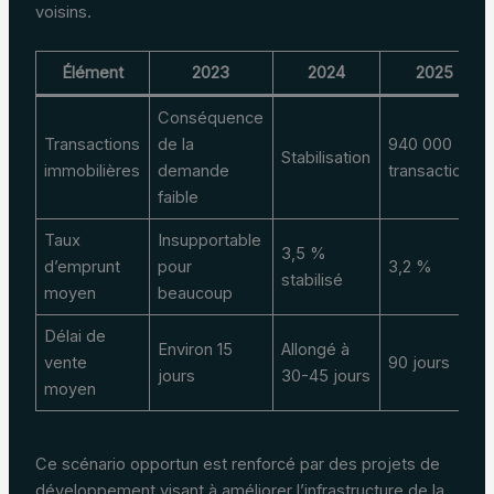
voisins.
Élément
2023
2024
2025
Conséquence
Transactions
de la
940 000
Stabilisation
immobilières
demande
transactions
faible
Taux
Insupportable
3,5 %
d’emprunt
pour
3,2 %
stabilisé
moyen
beaucoup
Délai de
Environ 15
Allongé à
vente
90 jours
jours
30-45 jours
moyen
Ce scénario opportun est renforcé par des projets de
développement visant à améliorer l’infrastructure de la