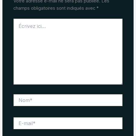
Votre adresse e-mail ne sera pas publiée.
Les
champs obligatoires sont indiqués avec
*
Écrivez
ici…
Nom*
E-
mail*