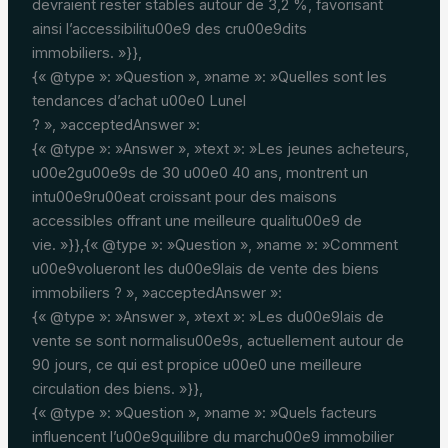
devraient rester stables autour de 3,2 %, favorisant
ainsi l’accessibilitu00e9 des cru00e9dits
immobiliers. »}},
{« @type »: »Question », »name »: »Quelles sont les
tendances d’achat u00e0 Lunel
? », »acceptedAnswer »:
{« @type »: »Answer », »text »: »Les jeunes acheteurs,
u00e2gu00e9s de 30 u00e0 40 ans, montrent un
intu00e9ru00eat croissant pour des maisons
accessibles offrant une meilleure qualitu00e9 de
vie. »}},{« @type »: »Question », »name »: »Comment
u00e9volueront les du00e9lais de vente des biens
immobiliers ? », »acceptedAnswer »:
{« @type »: »Answer », »text »: »Les du00e9lais de
vente se sont normalisu00e9s, actuellement autour de
90 jours, ce qui est propice u00e0 une meilleure
circulation des biens. »}},
{« @type »: »Question », »name »: »Quels facteurs
influencent l’u00e9quilibre du marchu00e9 immobilier