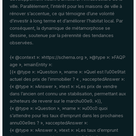
ville. Parallèlement, l’intérêt pour les maisons de ville à
rénover s’accentue, ce qui témoigne d’une volonté
d’investir à long terme et d’améliorer l’habitat local. Par
conséquent, la dynamique de métamorphose se
dessine, soutenue par la pérennité des tendances
observées.
{« @context »: »https://schema.org », »@type »: »FAQP
age », »mainEntity »:
[{« @type »: »Question », »name »: »Quel est l’u00e9tat
actuel des prix de l’immobilier ? « , »acceptedAnswer »:
{« @type »: »Answer », »text »: »Les prix de vendre
dans l’ancien ont connu une stabilisation, permettant aux
acheteurs de revenir sur le marchu00e9. »}},
{« @type »: »Question », »name »: »u00c0 quoi
s’attendre pour les taux d’emprunt dans les prochaines
annu00e9es ? », »acceptedAnswer »:
{« @type »: »Answer », »text »: »Les taux d’emprunt