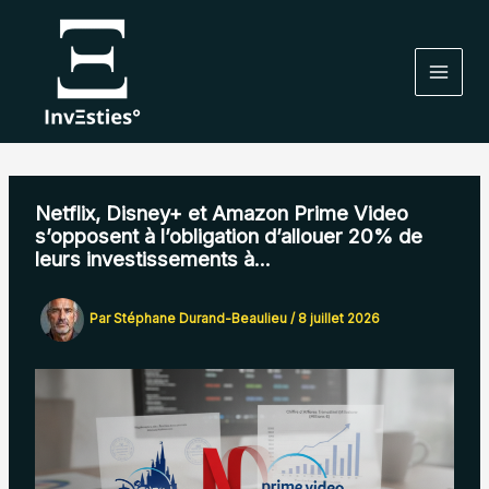
Aller
au
contenu
Netflix, Disney+ et Amazon Prime Video
s’opposent à l’obligation d’allouer 20% de
leurs investissements à…
Par
Stéphane Durand-Beaulieu
/
8 juillet 2026