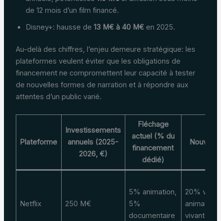
de 12 mois d’un film financé.
Disney+: hausse de
13 M€ à 40 M€
en 2025.
Au-delà des chiffres, l’enjeu demeure stratégique: les
plateformes veulent éviter que les obligations de
financement ne compromettent leur capacité à tester
de nouvelles formes de narration et à répondre aux
attentes d’un public varié.
Fléchage
Investissements
actuel (% du
Plateforme
annuels (2025-
Nouveau
financement
2026, €)
dédié)
5% animation,
20% vers
Netflix
250 M€
5%
animation
documentaire
vivant