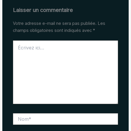
Laisser un commentaire
Votre adresse e-mail ne sera pas publiée.
Les
champs obligatoires sont indiqués avec
*
Écrivez
ici…
Nom*