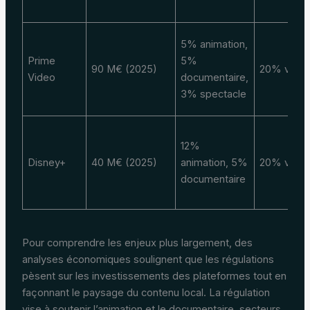
5% animation,
Prime
5%
90 M€ (2025)
20% vers s
Video
documentaire,
3% spectacle
12%
Disney+
40 M€ (2025)
animation, 5%
20% vers s
documentaire
Pour comprendre les enjeux plus largement, des
analyses économiques soulignent que les régulations
pèsent sur les investissements des plateformes tout en
façonnant le paysage du contenu local. La régulation
vise à soutenir l’animation et le documentaire, secteurs