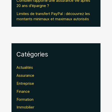
Combien rapporte une assurance vie après
20 ans d’épargne ?
Limites de transfert PayPal : découvrez les
montants minimaux et maximaux autorisés
Catégories
Actualités
Assurance
Entreprise
Finance
Formation
Immobilier