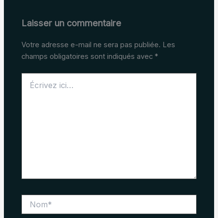
Laisser un commentaire
Votre adresse e-mail ne sera pas publiée.
Les
champs obligatoires sont indiqués avec
*
Écrivez
ici…
Nom*