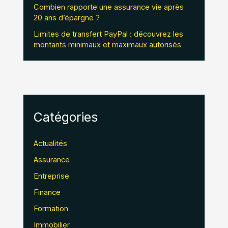
Combien rapporte une assurance vie après
20 ans d’épargne ?
Limites de transfert PayPal : découvrez les
montants minimaux et maximaux autorisés
Catégories
Actualités
Assurance
Entreprise
Finance
Formation
Immobilier