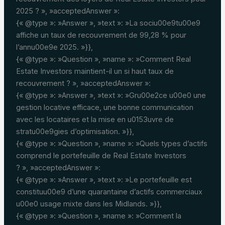
2025 ? », »acceptedAnswer »:
{« @type »: »Answer », »text »: »La sociu00e9tu00e9
affiche un taux de recouvrement de 99,28 % pour
l’annu00e9e 2025. »}},
{« @type »: »Question », »name »: »Comment Real
Estate Investors maintient-il un si haut taux de
recouvrement ? », »acceptedAnswer »:
{« @type »: »Answer », »text »: »Gru00e2ce u00e0 une
gestion locative efficace, une bonne communication
avec les locataires et la mise en u0153uvre de
stratu00e9gies d’optimisation. »}},
{« @type »: »Question », »name »: »Quels types d’actifs
comprend le portefeuille de Real Estate Investors
? », »acceptedAnswer »:
{« @type »: »Answer », »text »: »Le portefeuille est
constituu00e9 d’une quarantaine d’actifs commerciaux
u00e0 usage mixte dans les Midlands. »}},
{« @type »: »Question », »name »: »Comment la