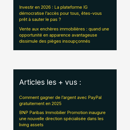
Investir en 2026 : La plateforme IG
démocratise l’accès pour tous, êtes-vous
prêt à sauter le pas ?
Vente aux enchères immobilières : quand une
opportunité en apparence avantageuse
dissimule des pièges insoupçonnés
Articles les + vus :
Comment gagner de l’argent avec PayPal
gratuitement en 2025
BNP Paribas Immobilier Promotion inaugure
une nouvelle direction spécialisée dans les
living assets