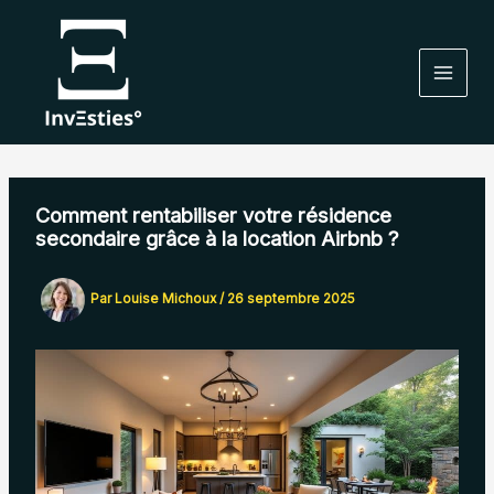
Aller
au
contenu
Comment rentabiliser votre résidence
secondaire grâce à la location Airbnb ?
Par
Louise Michoux
/
26 septembre 2025