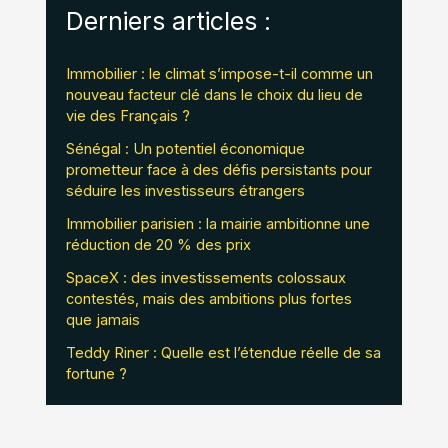
Derniers articles :
Immobilier : le climat s’impose-t-il comme un
nouveau facteur clé dans le choix du lieu de
vie des Français ?
Sénégal : Un potentiel économique
prometteur face à des défis persistants pour
séduire les investisseurs étrangers
Immobilier parisien : la mairie ambitionne une
réduction de 20 % des prix
SpaceX : des investissements colossaux
contestés, mais des ambitions plus fortes
que jamais
Teddy Riner : Quelle est l’étendue réelle de sa
fortune ?