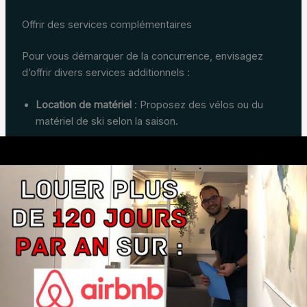
Offrir des services complémentaires
Pour vous démarquer de la concurrence, envisagez
d’offrir divers services additionnels :
Location de matériel
: Proposez des vélos ou du
matériel de ski selon la saison.
Cours de cuisine locale
: Invitez des experts à animer
des ateliers pour vos hôtes.
Transfert personnalisé
: Service de chauffeur depuis
l’aéroport.
Paniers garnis
: Créez des offres de bienvenue avec
des produits locaux.
S’adapter aux tendances du marché de la location
saisonnière