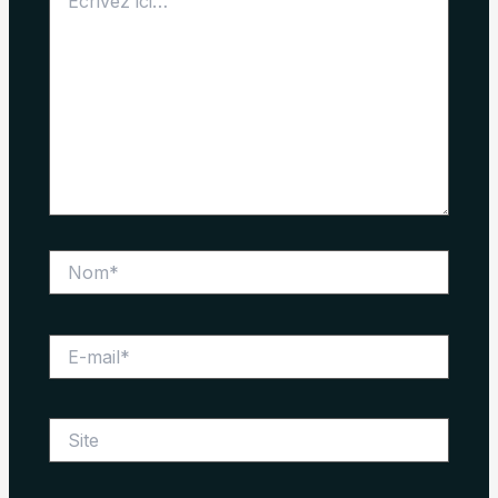
ici…
Nom*
E-
mail*
Site