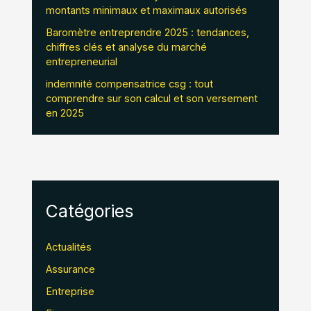
montants minimaux et maximaux autorisés
Baromètre entreprendre 2025 : tendances,
chiffres clés et analyse du marché
entrepreneurial
indemnité compensatrice csg : tout
comprendre sur son calcul et son versement
en 2025
Catégories
Actualités
Assurance
Entreprise