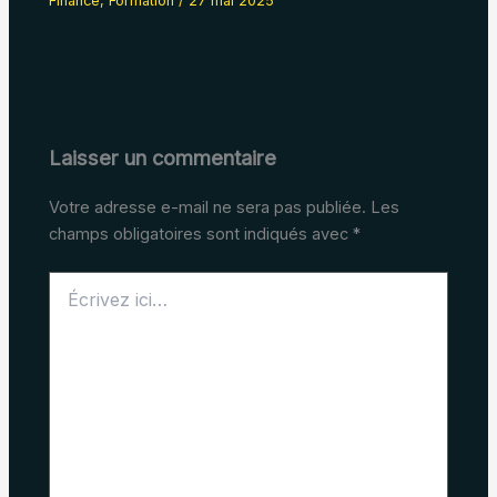
Finance
,
Formation
/
27 mai 2025
Laisser un commentaire
Votre adresse e-mail ne sera pas publiée.
Les
champs obligatoires sont indiqués avec
*
Écrivez
ici…