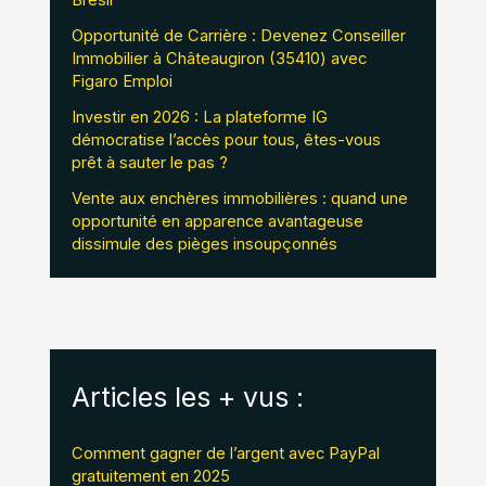
Opportunité de Carrière : Devenez Conseiller
Immobilier à Châteaugiron (35410) avec
Figaro Emploi
Investir en 2026 : La plateforme IG
démocratise l’accès pour tous, êtes-vous
prêt à sauter le pas ?
Vente aux enchères immobilières : quand une
opportunité en apparence avantageuse
dissimule des pièges insoupçonnés
Articles les + vus :
Comment gagner de l’argent avec PayPal
gratuitement en 2025