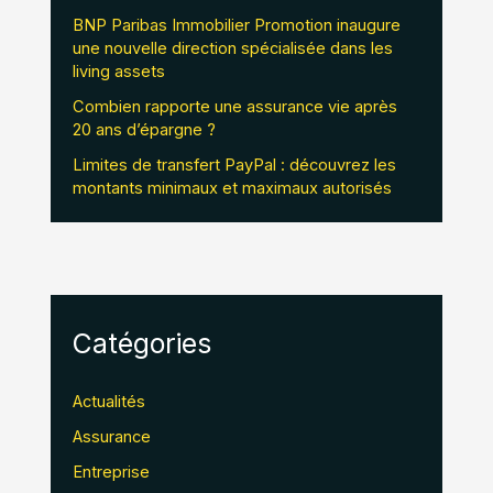
BNP Paribas Immobilier Promotion inaugure
une nouvelle direction spécialisée dans les
living assets
Combien rapporte une assurance vie après
20 ans d’épargne ?
Limites de transfert PayPal : découvrez les
montants minimaux et maximaux autorisés
Catégories
Actualités
Assurance
Entreprise