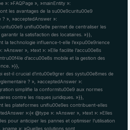
pe »: »FAQPage », »mainEntity »:
sont les avantages de la su00e9curitu00e9
e ? », »acceptedAnswer »:
uritu00e9 unifiu00e9e permet de centraliser les
garantir la satisfaction des locataires. »}},
 la technologie influence-t-elle l’expu00e9rience
 »Answer », »text »: »Elle facilite l’accu00e8s
ntru00f4le d’accu00e8s mobile et la gestion des
nce. »}},
i est-il crucial d’intu00e9grer des systu00e8mes de
glementaire ? », »acceptedAnswer »:
gration simplifie la conformitu00e9 aux normes
res contre les risques juridiques. »}},
 les plateformes unifiu00e9es contribuent-elles
tedAnswer »:{« @type »: »Answer », »text »: »Elles
pour anticiper les pannes et optimiser l’utilisation
, »name »: »Quelles solutions sont