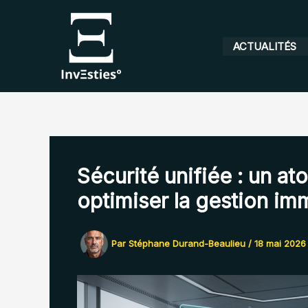
Aller
au
contenu
ACTUALITÉS
Sécurité unifiée : un at
optimiser la gestion im
Par
Stéphane Durand-Beaulieu
/
18 mai 2026