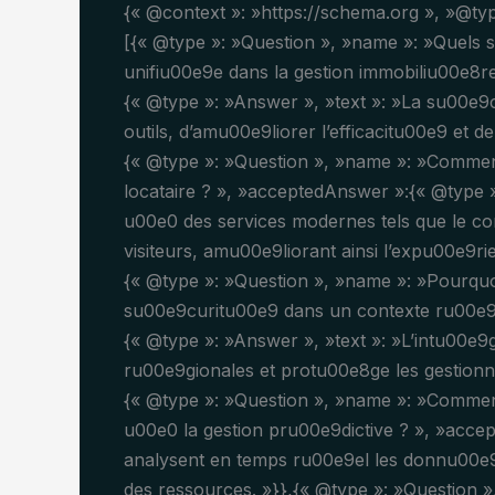
{« @context »: »https://schema.org », »@ty
[{« @type »: »Question », »name »: »Quels 
unifiu00e9e dans la gestion immobiliu00e8r
{« @type »: »Answer », »text »: »La su00e9c
outils, d’amu00e9liorer l’efficacitu00e9 et de 
{« @type »: »Question », »name »: »Comment
locataire ? », »acceptedAnswer »:{« @type »:
u00e0 des services modernes tels que le co
visiteurs, amu00e9liorant ainsi l’expu00e9rie
{« @type »: »Question », »name »: »Pourquo
su00e9curitu00e9 dans un contexte ru00e9
{« @type »: »Answer », »text »: »L’intu00e9
ru00e9gionales et protu00e8ge les gestionnai
{« @type »: »Question », »name »: »Comment
u00e0 la gestion pru00e9dictive ? », »accep
analysent en temps ru00e9el les donnu00e9es 
des ressources. »}},{« @type »: »Question »