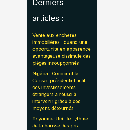
Derniers
articles :
Vente aux enchères
immobilières : quand une
opportunité en apparence
avantageuse dissimule des
pièges insoupçonnés
Nigéria : Comment le
Conseil présidentiel fictif
des investissements
étrangers a réussi à
intervenir grâce à des
moyens détournés
Royaume-Uni : le rythme
de la hausse des prix