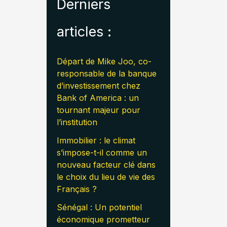
Derniers
articles :
Départ de Mike Joo, co-
responsable de la banque
d’investissement chez
Bank of America : un
tournant majeur pour
l’institution
Immobilier : le climat
s’impose-t-il comme un
nouveau facteur clé dans
le choix du lieu de vie des
Français ?
Sénégal : Un potentiel
économique prometteur