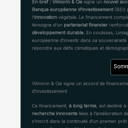
En bref :
Vilmorin & Cie
signe un
nouvel acc
Banque européenne d’investissement
(BEI) 
l’
innovation
végétale. Le financement complè
témoigne d’un
partenariat financier
renforcé
développement durable
. En coulisses, Lima
européenne d’investir dans sa souveraineté 
répondre aux défis climatiques et démograp
Somma
Vilmorin & Cie signe un accord de finance
d’investissement
Ce financement,
à long terme
, est destiné à
recherche innovante
liées à l’amélioration 
s’inscrit dans la continuité d’un premier prê