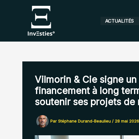
Aller
au
contenu
ACTUALITÉS
Vilmorin & Cie signe un
financement à long ter
soutenir ses projets de
Par
Stéphane Durand-Beaulieu
/
28 mai 2026