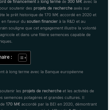
ord de financement
à
long terme
de
300 M€
avec la
pour soutenir des
projets de recherche
axés sur
te le prêt historique de 170 M€ accordé en 2020 et
 en faveur du
soutien financier
à la R&D et au
grain souligne que cet engagement illustre la volonté
agricole et dans une filière semences capable de
hiques.
ire :
ment à long terme avec la Banque européenne
 soutenir les
projets de recherche
et les activités de
des semences potagères et grandes cultures. Il
t de
170 M€
accordé par la BEI en 2020, démontrant