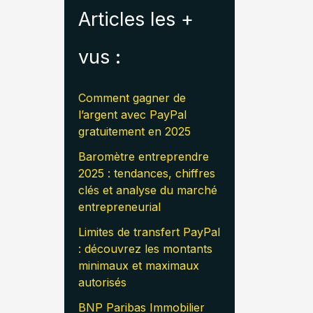
Articles les +
vus :
Comment gagner de
l’argent avec PayPal
gratuitement en 2025
Baromètre entreprendre
2025 : tendances, chiffres
clés et analyse du marché
entrepreneurial
Limites de transfert PayPal
: découvrez les montants
minimaux et maximaux
autorisés
BNP Paribas Immobilier