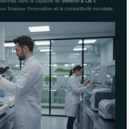
opéennes dans la capacité de
Vilmorin & Cie
à
 financer l’innovation et la compétitivité mondiale.