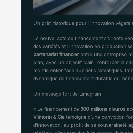
Un prêt historique pour l’innovation végétal
Le nouvel acte de financement s’oriente v
des variétés et l’innovation en production se
partenariat financier
entre une entreprise ma
plan, avec un objectif clair : renforcer la ca
monde entier face aux défis climatiques. L’
dynamique de financement durable qui bénéfic
Un message fort de Limagrain
« Le financement de
300 millions d’euros
acc
Vilmorin & Cie
témoigne d’une conviction fort
d’innovation, au profit de sa souveraineté agr