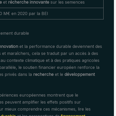
e
et
récherche innovante
sur les semences
70 M€ en 2020 par la BEI
ncement durable
innovation
et la performance durable deviennent des
rs et maraîchers, cela se traduit par un accès à des
au contexte climatique et à des pratiques agricoles
arallèle, le soutien financier européen renforce la
es privés dans la
recherche
et le
développement
expériences européennes montrent que le
es peuvent amplifier les effets positifs sur
Pour mieux comprendre ces mécanismes, lire les
 durable
et les perspectives de
financement