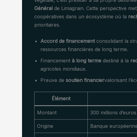
végétale, c’est présider à sa propre destiné
Général
de Limagrain. Cette perspective met 
coopératives dans un écosystème où la
rec
prioritaires.
Accord de financement
consolidant la str
ressources financières de long terme.
Financement
à long terme
destiné à la
re
agricoles mondiaux.
Preuve de
soutien financier
valorisant l’é
Élément
Montant
300 millions d’euros
Origine
Banque européenne 