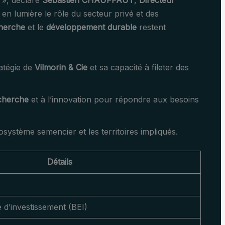
e », déclare
Sébastien CHAUFFAUT
,
Directeur
en lumière le rôle du secteur privé et des
herche
et le
développement durable
restent
atégie de
Vilmorin & Cie
et sa capacité à fileter des
cherche
et à l’innovation pour répondre aux besoins
cosystème semencier et les territoires impliqués.
Détails
d’investissement (BEI)