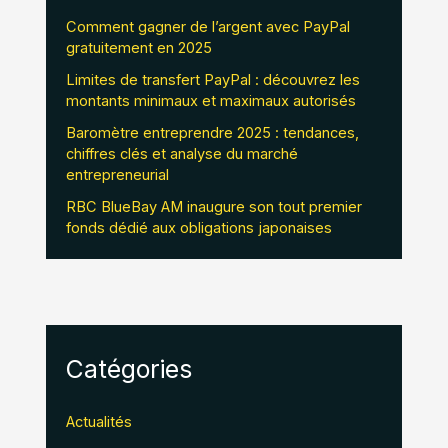
Comment gagner de l’argent avec PayPal
gratuitement en 2025
Limites de transfert PayPal : découvrez les
montants minimaux et maximaux autorisés
Baromètre entreprendre 2025 : tendances,
chiffres clés et analyse du marché
entrepreneurial
RBC BlueBay AM inaugure son tout premier
fonds dédié aux obligations japonaises
Catégories
Actualités