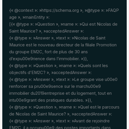
{« @context »: »https://schema.org », »@type »: »FAQP
age », »mainEntity »:
[{« @type »: »Question », »name »: »Qui est Nicolas de
Saint Maurice? », »acceptedAnswer »:
{« @type »: »Answer », »text »: »Nicolas de Saint
Maurice est le nouveau directeur de la filiale Promotion
du groupe EM2C, fort de plus de 30 ans
d’expu00e9rience dans l’immobilier. »}},
{« @type »: »Question », »name »: »Quels sont les
objectifs d’EM2C? », »acceptedAnswer »:
{« @type »: »Answer », »text »: »Le groupe vise u00e0
renforcer sa pru00e9sence sur le marchu00e9
immobilier du2019entreprise et du logement, tout en
intu00e9grant des pratiques durables. »}},
{« @type »: »Question », »name »: »Quel est le parcours
de Nicolas de Saint Maurice? », »acceptedAnswer »:
{« @type »: »Answer », »text »: »Avant de rejoindre
EM2C, il a occupu00e9 des postes importants dans