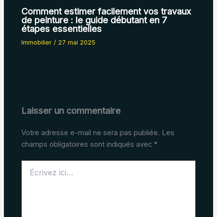
Comment estimer facilement vos travaux
de peinture : le guide débutant en 7
étapes essentielles
Immobilier
/
27 mai 2025
Laisser un commentaire
Votre adresse e-mail ne sera pas publiée.
Les
champs obligatoires sont indiqués avec
*
Écrivez
ici…