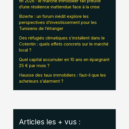
fin 2026 : le marché immobilier fait preuve
d’une résilience inattendue face à la crise
Bizerte : un forum inédit explore les
perspectives d’investissement pour les
Tunisiens de l’étranger
Des réfugiés climatiques s’installent dans le
Cotentin : quels effets concrets sur le marché
local ?
Quel capital accumuler en 10 ans en épargnant
25 € par mois ?
Hausse des taux immobiliers : faut-il que les
acheteurs s’alarment ?
Articles les + vus :