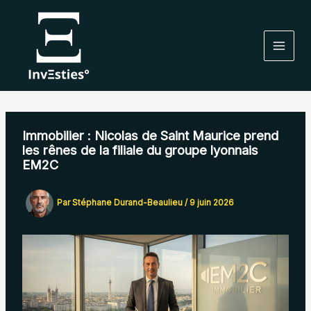
Aller
au
contenu
Immobilier : Nicolas de Saint Maurice prend
les rênes de la filiale du groupe lyonnais
EM2C
Par
Stéphane Durand-Beaulieu
/
9 juin 2026