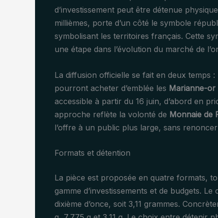
d’investissement peut être détenue physique
millièmes, porte d’un côté le symbole répub
symbolisant les territoires français. Cette
une étape dans l’évolution du marché de l’o
La diffusion officielle se fait en deux temps :
pourront acheter d’emblée les
Marianne-or
accessible à partir du 16 juin, d’abord en pri
approche reflète la volonté de
Monnaie de P
l’offre à un public plus large, sans renoncer à
Formats et détention
La pièce est proposée en quatre formats, to
gamme d’investissements et de budgets. Le ca
dixième d’once, soit 3,11 grammes. Concrète
g, 7,775 g et 3,11 g. Le choix entre détenir 