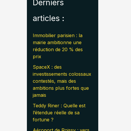
Derniers
articles :
Immobilier parisien : la
mairie ambitionne une
réduction de 20 % des
prix
SpaceX : des
investissements colossaux
contestés, mais des
ambitions plus fortes que
jamais
Teddy Riner : Quelle est
l’étendue réelle de sa
fortune ?
Aéroport de Roissy : vers