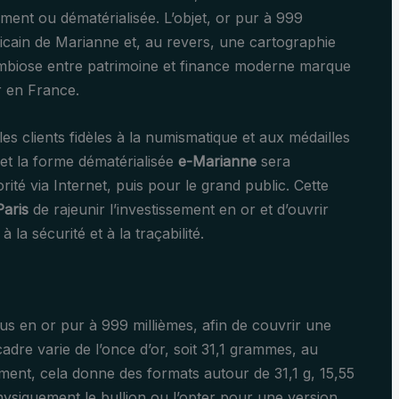
ment ou dématérialisée. L’objet, or pur à 999
licain de Marianne et, au revers, une cartographie
 symbiose entre patrimoine et finance moderne marque
r en France.
 les clients fidèles à la numismatique et aux médailles
et la forme dématérialisée
e-Marianne
sera
orité via Internet, puis pour le grand public. Cette
aris
de rajeunir l’investissement en or et d’ouvrir
 la sécurité et à la traçabilité.
us en or pur à 999 millièmes, afin de couvrir une
dre varie de l’once d’or, soit 31,1 grammes, au
ment, cela donne des formats autour de 31,1 g, 15,55
physiquement le bullion ou l’opter pour une version