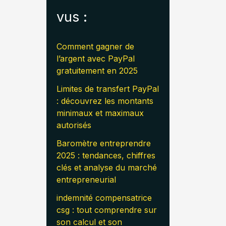
vus :
Comment gagner de
l’argent avec PayPal
gratuitement en 2025
Limites de transfert PayPal
: découvrez les montants
minimaux et maximaux
autorisés
Baromètre entreprendre
2025 : tendances, chiffres
clés et analyse du marché
entrepreneurial
indemnité compensatrice
csg : tout comprendre sur
son calcul et son