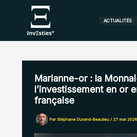
Aller
au
contenu
ACTUALITÉS
Marianne-or : la Monnai
l’investissement en or e
française
Par
Stéphane Durand-Beaulieu
/
27 mai 2026