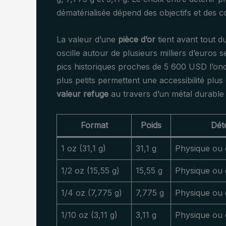
dématérialisée dépend des objectifs et des c
La valeur d’une
pièce d’or
tient avant tout du
oscille autour de plusieurs milliers d’euros 
pics historiques proches de 5 600 USD l’on
plus petits permettent une accessibilité plus
valeur refuge
au travers d’un métal durable 
Format
Poids
Dét
1 oz (31,1 g)
31,1 g
Physique ou 
1/2 oz (15,55 g)
15,55 g
Physique ou 
1/4 oz (7,775 g)
7,775 g
Physique ou 
1/10 oz (3,11 g)
3,11 g
Physique ou 