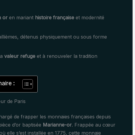
n or
en mariant
histoire française
et modernité
illièmes, détenus physiquement ou sous forme
la
valeur refuge
et à renouveler la tradition
ire :
ur de Paris
chargé de frapper les monnaies françaises depuis
 pièce d’or baptisée
Marianne-or
. Frappée au cœur
où elle s’est installée en 1775, cette monnaie