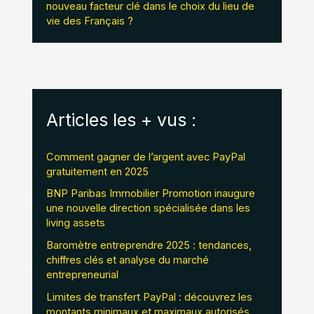
nouveau facteur clé dans le choix du lieu de
vie des Français ?
Articles les + vus :
Comment gagner de l’argent avec PayPal
gratuitement en 2025
BNP Paribas Immobilier Promotion inaugure
une nouvelle direction spécialisée dans les
living assets
Baromètre entreprendre 2025 : tendances,
chiffres clés et analyse du marché
entrepreneurial
Limites de transfert PayPal : découvrez les
montants minimaux et maximaux autorisés