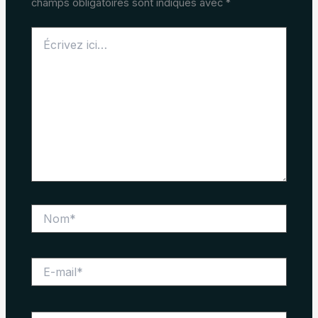
champs obligatoires sont indiqués avec
*
Écrivez
ici…
Nom*
E-
mail*
Site