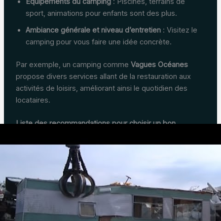
Équipements du camping
: Piscines, terrains de
sport, animations pour enfants sont des plus.
Ambiance générale et niveau d’entretien
: Visitez le
camping pour vous faire une idée concrète.
Par exemple, un camping comme
Vagues Océanes
propose divers services allant de la restauration aux
activités de loisirs, améliorant ainsi le quotidien des
locataires.
Liste des recommandations pour choisir un bon
camping :
Visiter le camping avant de louer pour évaluer l’état
des infrastructures.
Consulter les avis de locataires actuels ou passés
pour obtenir un retour d’expérience.
Comparer les offres similaires de différents