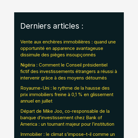
Derniers articles :
Vente aux enchères immobilières : quand une
opportunité en apparence avantageuse
dissimule des pièges insoupçonnés
Nigéria : Comment le Conseil présidentiel
fictif des investissements étrangers a réussi à
intervenir grâce à des moyens détournés
Royaume-Uni : le rythme de la hausse des
prix immobiliers freine à 0,1 % en glissement
annuel en juillet
Départ de Mike Joo, co-responsable de la
banque d’investissement chez Bank of
America : un tournant majeur pour l’institution
Immobilier : le climat s’impose-t-il comme un